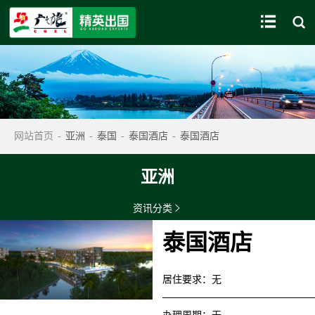


网站首页
-
亚洲
-
泰国
-
泰国酒店
-
泰国酒店
亚洲
资讯分类

泰国酒店
居住要求
：
无