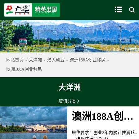


网站首页
-
大洋洲
-
澳大利亚
-
澳洲188A创业移民
-
澳洲188A创业移民
大洋洲
资讯分类

澳洲188A创业移民
居住要求
：
创业2年内累计住满1年
（维州住满22个月）