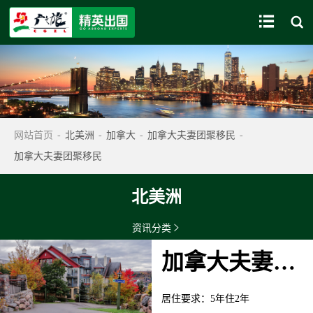


网站首页
-
北美洲
-
加拿大
-
加拿大夫妻团聚移民
-
加拿大夫妻团聚移民
北美洲
资讯分类

加拿大夫妻团聚移民
居住要求
：
5年住2年