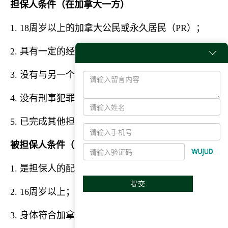
担保人条件（在加拿大一方）
1. 18周岁以上的加拿大公民或永久居民（PR）；
2. 具有一定的经济担保能力，承诺义务承担配偶到达

3. 没有与另一个人结婚；
4. 没有刑事犯罪；
5. 已完成其他担保义务（例如原先担保过其他人）
被担保人条件（申请者一方）
1. 是担保人的配偶（或同居伙伴），并且需要证明这
提交
2. 16周岁以上；
3. 身体符合加拿大体检检查要求；