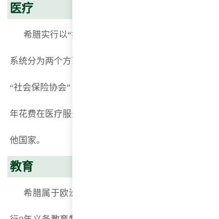
医疗
希腊实行以“疾病保险”为主的混合型医疗保健服务
系统分为两个方面：私人医疗保险机构和国家公立医
“社会保险协会”（IKA）为该国社会保障的主要组织
年花费在医疗服务上的费用，占国民生产总值的10.1
他国家。
教育
希腊属于欧洲教育体系，是最早建立教育制度的