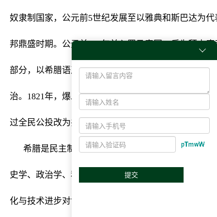
奴隶制国家，公元前5世纪发展至以雅典和斯巴达为代
邦鼎盛时期。公元前146年并入罗马帝国。后为拜占庭

部分，以希腊语及希腊文化所主导。15世纪中期被奥
治。1821年，爆发希腊独立战争。1832年建立希腊王国
过全民公投改为共和制。
希腊是民主制度、西方哲学、奥林匹克运动会、西
史学、政治学、科学和数学原理，以及西方戏剧的发
提交
化与技术进步对世界历史具有极大的影响力，通过亚