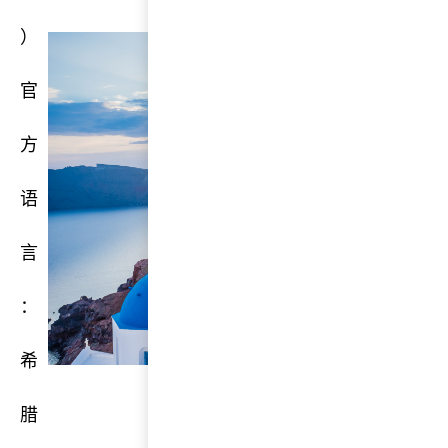
）
官
方
语
言
：
希
腊