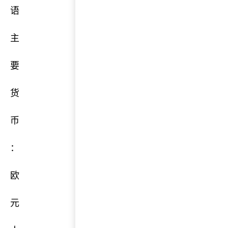
语
主
要
货
币
：
欧
元