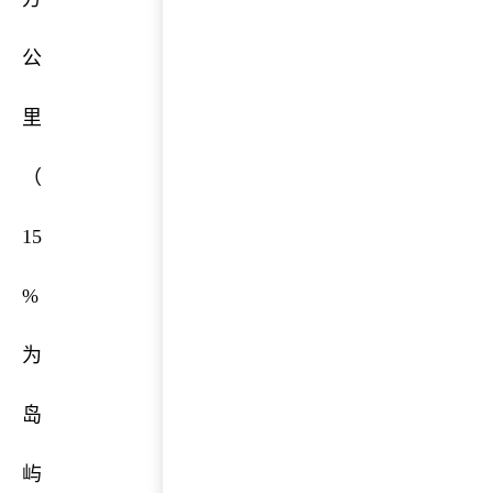
公
里
（
15
%
为
岛
屿