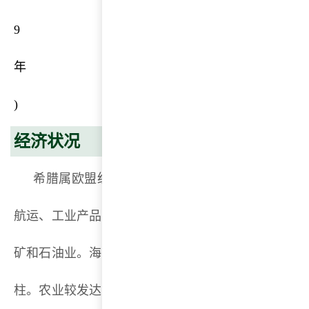
9
年
)
经济状况
希腊属欧盟经济中等发达国家之一，希腊的主要
航运、工业产品、食品和烟草的加工、纺织、化工、
矿和石油业。海运业发达，与旅游、侨汇并列为希外
柱。农业较发达，工业主要以食品加工和轻工业为主