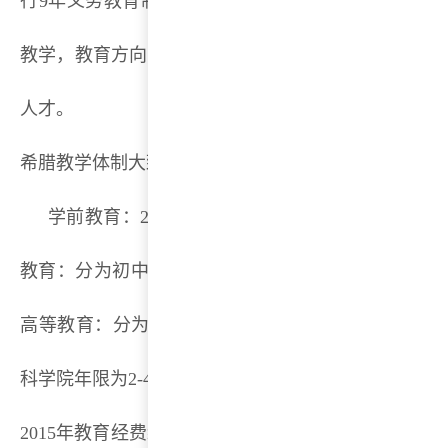
行9年义务教育制，公立中小学免费，大学实行奖学
教学，教育方向分为职业发展和深度研究，根据学生
人才。
希腊教学体制大致分为：
学前教育：2年；初等教育：6年，从6岁开始，1-
教育：分为初中和高中两个阶段。学习年限各为3年，7
高等教育：分为大学和高等专科学校。大学的年限为
科学院年限为2-4年。
2015年教育经费约占国内生产总值的1.6%。全国共有