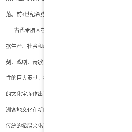
落。前4世纪希腊半岛被马其顿王国征服，前2世纪归
古代希腊人在广泛吸收西亚和埃及等地文化成就的
据生产、社会和政治的需要，在包括数学、天文、医
刻、戏剧、诗歌、哲学、历史、演说术等众多领域作
性的巨大贡献。在不同时期和不同文化领域希腊诸邦
的文化宝库作出了努力。在希腊化时期，由于希腊文
洲各地文化在新的历史条件下发生某种程度地融合和
传统的希腊文化有了新的内容。古代希腊文化是属于