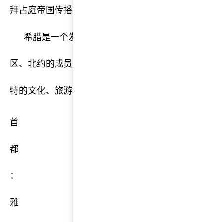
拜占庭帝国传播至西方世界和东方世界。
希腊是一个发达的资本主义国家，也是欧盟、欧元
区、北约的成员国。希腊生活质量较高，人类发展指
特的文化、旅游业、船运业及战略地位使其跻身中等
首
都
：
雅