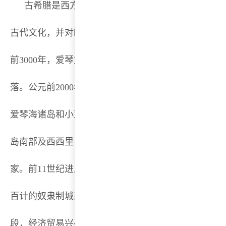
古希腊是西方文明的发源地，拥有悠久的历史，创
古代文化，并对欧、亚、非三大洲的历史发展有过重
前3000年，爱琴文明繁荣。后因北方落后部落侵入，
落。公元前2000年左右到公元前30年的古代希腊是以
爱琴海诸岛和小亚细亚沿岸为中心，在包括北非、西
岛南部及西西里岛的整个地中海地区建立的一系列奴
家。前11世纪进入荷马时代。前8世纪起，希腊各地先
百计的奴隶制城邦。前5世纪希波战争后，希腊城邦进
段，经济贸易兴盛，文化成就卓越。伯罗奔尼撒战争