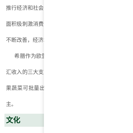
推行经济和社会福利改革，一方面加大打击偷、漏税
面积极刺激消费，鼓励外来投资，取得一定效果。希
不断改善，经济增长连年超出欧盟平均水平。
希腊作为欧盟国之一，海运业发达，与旅游、侨
汇收入的三大支柱。农业较为发达，主要农产品都能
果蔬菜可批量出口欧洲等地，工业则主要以食品加
主。
文化