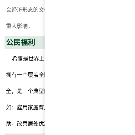
会经济形态的文化，其发展与奴隶占有制密不可分，
重大影响。
公民福利
希腊是世界上实行社会福利制度最早的国家之一。
拥有一个覆盖全国相当完善的社会福利网，社会福利
全，是一个典型的高福利国家。希腊公民享受各类家
如：雇用家庭育儿保姆补助、孩子入学前补助、上学
助，改善居处优惠贷款等。