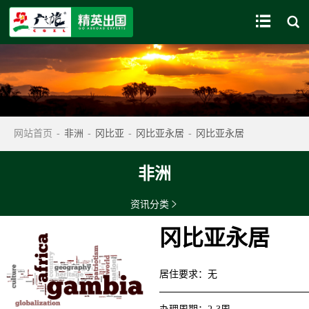


网站首页
-
非洲
-
冈比亚
-
冈比亚永居
-
冈比亚永居
非洲
资讯分类

冈比亚永居
居住要求
：
无